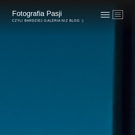
Przejdź
do
Fotografia Pasji
P
treści
r
CZYLI BARDZIEJ GALERIA NIZ BLOG :)
z
y
c
i
s
k
m
e
n
u