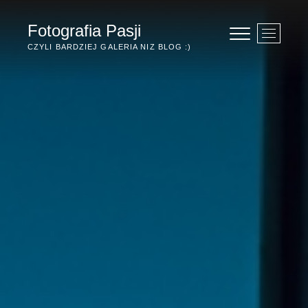
Przejdź
do
Fotografia Pasji
P
treści
r
CZYLI BARDZIEJ GALERIA NIZ BLOG :)
z
y
c
i
s
k
m
e
n
u