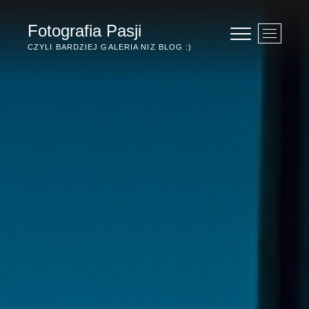
Przejdź
do
Fotografia Pasji
P
treści
r
CZYLI BARDZIEJ GALERIA NIZ BLOG :)
z
y
c
i
s
k
m
e
n
u